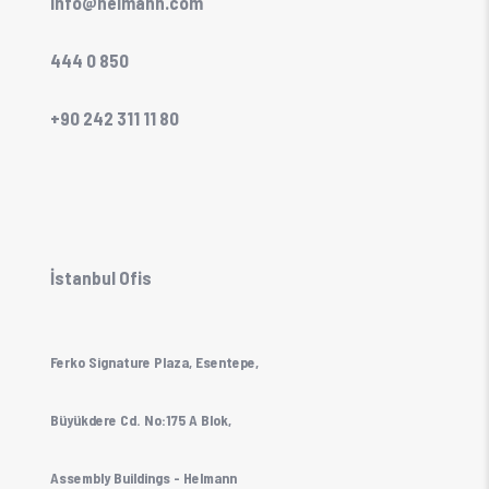
info@helmann.com
444 0 850
+90 242 311 11 80
İstanbul Ofis
Ferko Signature Plaza, Esentepe,
Büyükdere Cd. No:175 A Blok,
Assembly Buildings - Helmann