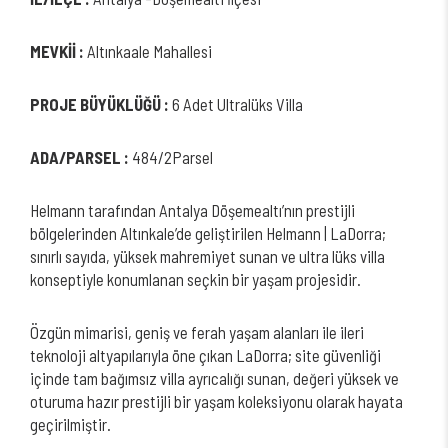
MEVKİİ :
Altınkaale Mahallesi
PROJE BÜYÜKLÜĞÜ :
6 Adet Ultralüks Villa
ADA/PARSEL :
484/2Parsel
Helmann tarafından Antalya Döşemealtı’nın prestijli
bölgelerinden Altınkale’de geliştirilen Helmann | LaDorra;
sınırlı sayıda, yüksek mahremiyet sunan ve ultra lüks villa
konseptiyle konumlanan seçkin bir yaşam projesidir.
Özgün mimarisi, geniş ve ferah yaşam alanları ile ileri
teknoloji altyapılarıyla öne çıkan LaDorra; site güvenliği
içinde tam bağımsız villa ayrıcalığı sunan, değeri yüksek ve
oturuma hazır prestijli bir yaşam koleksiyonu olarak hayata
geçirilmiştir.