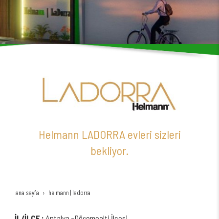
Helmann LADORRA evleri sizleri
bekliyor.
ana sayfa
helmann | ladorra
İL/İLÇE :
Antalya -Döşemealti İlçesi